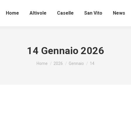
Home
Altivole
Caselle
San Vito
News
14 Gennaio 2026
Tu sei qui:
Home
2026
Gennaio
14