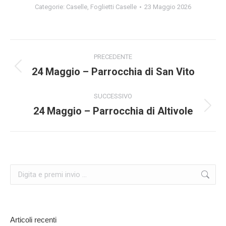
Categorie:
Caselle
,
Foglietti Caselle
23 Maggio 2026
Naviga
PRECEDENTE
tra
24 Maggio – Parrocchia di San Vito
Post
precedente:
i
SUCCESSIVO
24 Maggio – Parrocchia di Altivole
Prossimo
post
post:
Cerca:
Articoli recenti