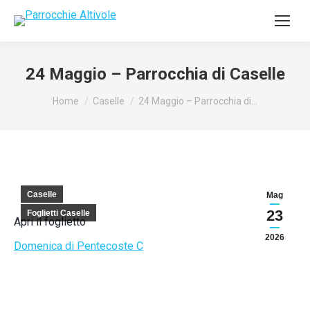
24 Maggio – Parrocchia di Caselle
Tu sei qui:
Home
Caselle
24 Maggio – Parrocchia di…
Caselle
Mag
23
Foglietti Caselle
Apri il foglietto
2026
Domenica di Pentecoste C