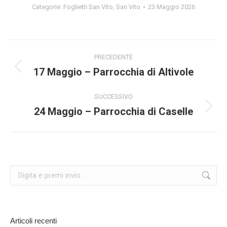
Categorie:
Foglietti San Vito
,
San Vito
23 Maggio 2026
Naviga
PRECEDENTE
tra
17 Maggio – Parrocchia di Altivole
Post
precedente:
i
SUCCESSIVO
24 Maggio – Parrocchia di Caselle
Prossimo
post
post:
Cerca:
Articoli recenti