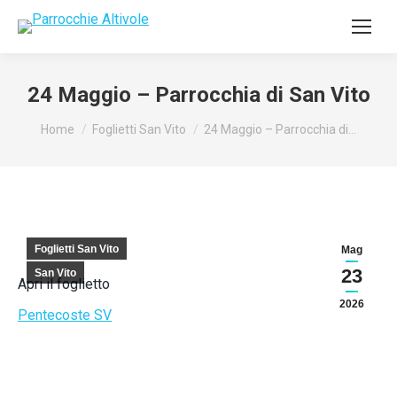
24 Maggio – Parrocchia di San Vito
Tu sei qui:
Home
Foglietti San Vito
24 Maggio – Parrocchia di…
Foglietti San Vito
Mag
23
San Vito
Apri il foglietto
2026
Pentecoste SV