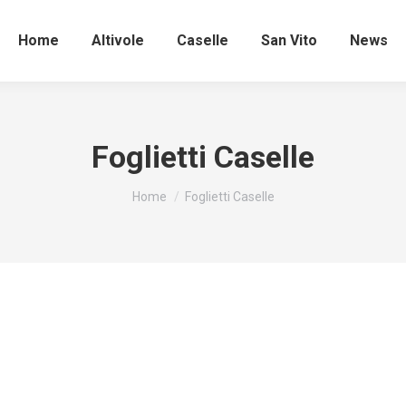
Home
Altivole
Caselle
San Vito
News
Foglietti Caselle
Tu sei qui:
Home
Foglietti Caselle